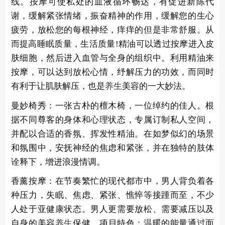
线。按摩可使私处的血液循环畅达，有促进新陈代
谢，缓解紧张情绪，振奋精神的作用，缓解您的生心
疲劳，放松您的每根神经，痒痒的但是非常舒服。从
而提高睡眠质量，生活质量!精油可以透过按摩进入皮
肤细胞，然后进入血管与全身的组织中。利用精油来
按摩，可以达到放松心情，纾解压力的功效，而同时
有利于让肌肤解压，也是
养生
美容的一大妙法。
曼妙椅秀：一张古朴的檀木椅，一位绰约的佳人。根
据不同尊客的身体和心理状态，专属订制私人空间，
并配以合适的香氛、挥发性精油。在如梦似幻的场景
和氛围中，安抚神经的焦虑和紧张，并在独特的肢体
诠释下，增进浪漫情调。
香薰按摩：在节奏繁忙的现代都市中，男人背负着各
种压力，失眠、焦虑、紧张、憔悴等接踵而至，不少
人处于亚健康状态。男人更需要放松、需要减压以及
自身的美容
养生
保健。项目特色：温暖的能量通过面