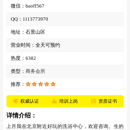
微信：
b
a
o
f
f
5
6
7
QQ：
1
1
1
3
7
7
3
9
7
0
地址：石景山区
营业时间：全天可预约
热度：
6382
类型：
商务会所
推荐：
权威认证
培训上岗
资质证书
详情介绍：
上月我在北京附近好玩的洗浴中心，欢迎咨询。生的