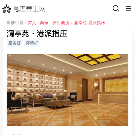
当前位置：
首页
-
商家
-
养生会所
>
澜亭苑·港派指压
澜亭苑·港派指压
服务好
环境好