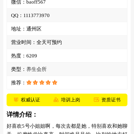
微信：
b
a
o
f
f
5
6
7
QQ：
1
1
1
3
7
7
3
9
7
0
地址：通州区
营业时间：全天可预约
热度：
6209
类型：
养生会所
推荐：
权威认证
培训上岗
资质证书
详情介绍：
好喜欢5号小姐姐啊，每次去都是她，特别喜欢和她聊