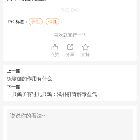
TAG标签：
养生
保健
喜欢就支持一下
点赞
分享
支持
上一篇
练瑜伽的作用有什么
下一篇
一只鸽子赛过九只鸡：滋补肝肾解毒益气